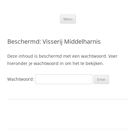
Ga
naar
Slis.nl
de
Kroniek van de familie Slis-van den Berge
inhoud
Menu
Beschermd: Visserij Middelharnis
Deze inhoud is beschermd met een wachtwoord. Voer
hieronder je wachtwoord in om het te bekijken.
Wachtwoord: