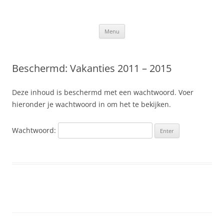
Ga
naar
Slis.nl
de
Kroniek van de familie Slis-van den Berge
inhoud
Menu
Beschermd: Vakanties 2011 – 2015
Deze inhoud is beschermd met een wachtwoord. Voer
hieronder je wachtwoord in om het te bekijken.
Wachtwoord: