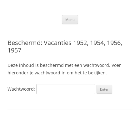
Ga
naar
Slis.nl
de
Kroniek van de familie Slis-van den Berge
inhoud
Menu
Beschermd: Vacanties 1952, 1954, 1956,
1957
Deze inhoud is beschermd met een wachtwoord. Voer
hieronder je wachtwoord in om het te bekijken.
Wachtwoord: