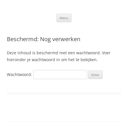
Ga
naar
Slis.nl
de
Kroniek van de familie Slis-van den Berge
inhoud
Menu
Beschermd: Nog verwerken
Deze inhoud is beschermd met een wachtwoord. Voer
hieronder je wachtwoord in om het te bekijken.
Wachtwoord: