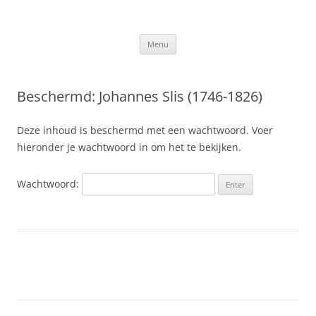
Ga
naar
Slis.nl
de
Kroniek van de familie Slis-van den Berge
inhoud
Menu
Beschermd: Johannes Slis (1746-1826)
Deze inhoud is beschermd met een wachtwoord. Voer
hieronder je wachtwoord in om het te bekijken.
Wachtwoord: