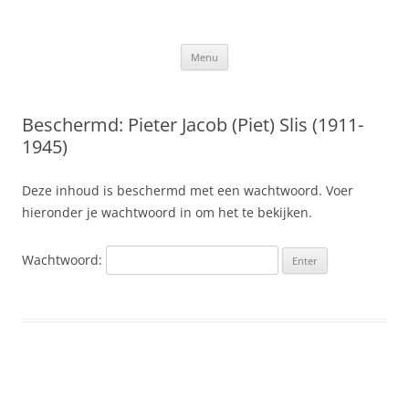
Ga
naar
Slis.nl
de
Kroniek van de familie Slis-van den Berge
inhoud
Menu
Beschermd: Pieter Jacob (Piet) Slis (1911-
1945)
Deze inhoud is beschermd met een wachtwoord. Voer
hieronder je wachtwoord in om het te bekijken.
Wachtwoord: