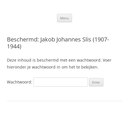
Ga
naar
Slis.nl
de
Kroniek van de familie Slis-van den Berge
inhoud
Menu
Beschermd: Jakob Johannes Slis (1907-
1944)
Deze inhoud is beschermd met een wachtwoord. Voer
hieronder je wachtwoord in om het te bekijken.
Wachtwoord: