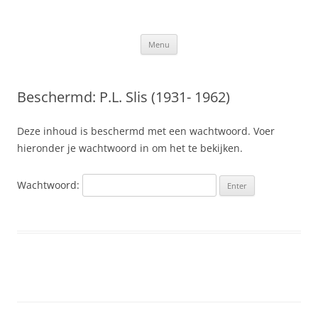
Ga
naar
Slis.nl
de
Kroniek van de familie Slis-van den Berge
inhoud
Menu
Beschermd: P.L. Slis (1931- 1962)
Deze inhoud is beschermd met een wachtwoord. Voer
hieronder je wachtwoord in om het te bekijken.
Wachtwoord: