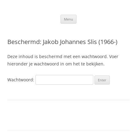
Ga
naar
Slis.nl
de
Kroniek van de familie Slis-van den Berge
inhoud
Menu
Beschermd: Jakob Johannes Slis (1966-)
Deze inhoud is beschermd met een wachtwoord. Voer
hieronder je wachtwoord in om het te bekijken.
Wachtwoord: