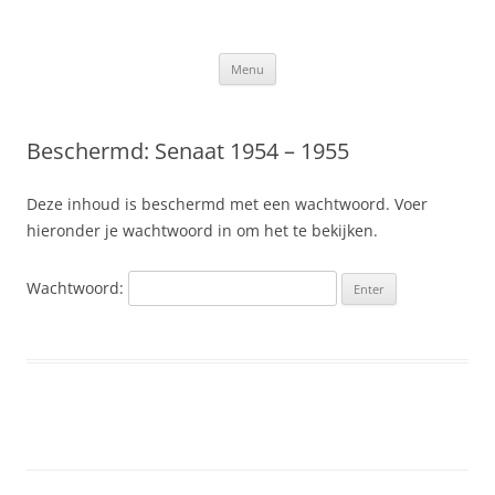
Ga
naar
Slis.nl
de
Kroniek van de familie Slis-van den Berge
inhoud
Menu
Beschermd: Senaat 1954 – 1955
Deze inhoud is beschermd met een wachtwoord. Voer
hieronder je wachtwoord in om het te bekijken.
Wachtwoord: