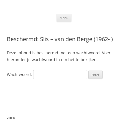
Ga
naar
Slis.nl
de
Kroniek van de familie Slis-van den Berge
inhoud
Menu
Beschermd: Slis – van den Berge (1962- )
Deze inhoud is beschermd met een wachtwoord. Voer
hieronder je wachtwoord in om het te bekijken.
Wachtwoord:
ZOEK