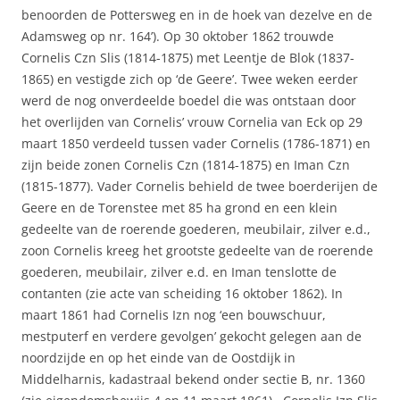
benoorden de Pottersweg en in de hoek van dezelve en de
Adamsweg op nr. 164’). Op 30 oktober 1862 trouwde
Cornelis Czn Slis (1814-1875) met Leentje de Blok (1837-
1865) en vestigde zich op ‘de Geere’. Twee weken eerder
werd de nog onverdeelde boedel die was ontstaan door
het overlijden van Cornelis’ vrouw Cornelia van Eck op 29
maart 1850 verdeeld tussen vader Cornelis (1786-1871) en
zijn beide zonen Cornelis Czn (1814-1875) en Iman Czn
(1815-1877). Vader Cornelis behield de twee boerderijen de
Geere en de Torenstee met 85 ha grond en een klein
gedeelte van de roerende goederen, meubilair, zilver e.d.,
zoon Cornelis kreeg het grootste gedeelte van de roerende
goederen, meubilair, zilver e.d. en Iman tenslotte de
contanten (zie acte van scheiding 16 oktober 1862). In
maart 1861 had Cornelis Izn nog ‘een bouwschuur,
mestputerf en verdere gevolgen’ gekocht gelegen aan de
noordzijde en op het einde van de Oostdijk in
Middelharnis, kadastraal bekend onder sectie B, nr. 1360