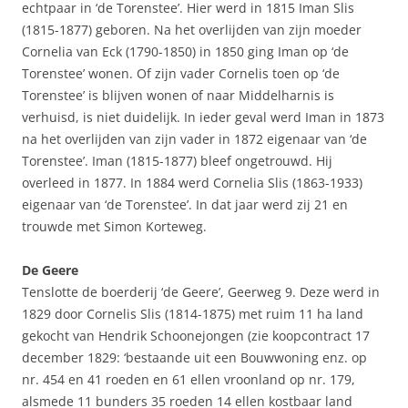
echtpaar in ‘de Torenstee’. Hier werd in 1815 Iman Slis
(1815-1877) geboren. Na het overlijden van zijn moeder
Cornelia van Eck (1790-1850) in 1850 ging Iman op ‘de
Torenstee’ wonen. Of zijn vader Cornelis toen op ‘de
Torenstee’ is blijven wonen of naar Middelharnis is
verhuisd, is niet duidelijk. In ieder geval werd Iman in 1873
na het overlijden van zijn vader in 1872 eigenaar van ‘de
Torenstee’. Iman (1815-1877) bleef ongetrouwd. Hij
overleed in 1877. In 1884 werd Cornelia Slis (1863-1933)
eigenaar van ‘de Torenstee’. In dat jaar werd zij 21 en
trouwde met Simon Korteweg.
De Geere
Tenslotte de boerderij ‘de Geere’, Geerweg 9. Deze werd in
1829 door Cornelis Slis (1814-1875) met ruim 11 ha land
gekocht van Hendrik Schoonejongen (zie koopcontract 17
december 1829: ‘bestaande uit een Bouwwoning enz. op
nr. 454 en 41 roeden en 61 ellen vroonland op nr. 179,
alsmede 11 bunders 35 roeden 14 ellen kostbaar land