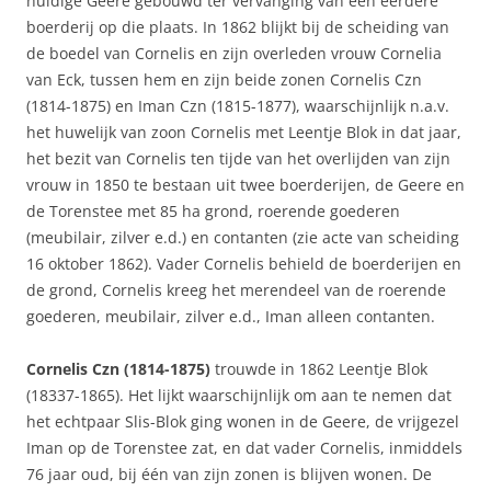
huidige Geere gebouwd ter vervanging van een eerdere
boerderij op die plaats. In 1862 blijkt bij de scheiding van
de boedel van Cornelis en zijn overleden vrouw Cornelia
van Eck, tussen hem en zijn beide zonen Cornelis Czn
(1814-1875) en Iman Czn (1815-1877), waarschijnlijk n.a.v.
het huwelijk van zoon Cornelis met Leentje Blok in dat jaar,
het bezit van Cornelis ten tijde van het overlijden van zijn
vrouw in 1850 te bestaan uit twee boerderijen, de Geere en
de Torenstee met 85 ha grond, roerende goederen
(meubilair, zilver e.d.) en contanten (zie acte van scheiding
16 oktober 1862). Vader Cornelis behield de boerderijen en
de grond, Cornelis kreeg het merendeel van de roerende
goederen, meubilair, zilver e.d., Iman alleen contanten.
Cornelis Czn (1814-1875)
trouwde in 1862 Leentje Blok
(18337-1865). Het lijkt waarschijnlijk om aan te nemen dat
het echtpaar Slis-Blok ging wonen in de Geere, de vrijgezel
Iman op de Torenstee zat, en dat vader Cornelis, inmiddels
76 jaar oud, bij één van zijn zonen is blijven wonen. De