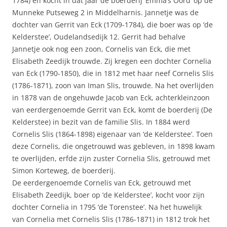
1784) en kocht in dat jaar de boerderij ‘Emma’s Oord’ op de
Munneke Putseweg 2 in Middelharnis. Jannetje was de
dochter van Gerrit van Eck (1709-1784), die boer was op ‘de
Kelderstee’, Oudelandsedijk 12. Gerrit had behalve
Jannetje ook nog een zoon, Cornelis van Eck, die met
Elisabeth Zeedijk trouwde. Zij kregen een dochter Cornelia
van Eck (1790-1850), die in 1812 met haar neef Cornelis Slis
(1786-1871), zoon van Iman Slis, trouwde. Na het overlijden
in 1878 van de ongehuwde Jacob van Eck, achterkleinzoon
van eerdergenoemde Gerrit van Eck, komt de boerderij (De
Kelderstee) in bezit van de familie Slis. In 1884 werd
Cornelis Slis (1864-1898) eigenaar van ‘de Kelderstee’. Toen
deze Cornelis, die ongetrouwd was gebleven, in 1898 kwam
te overlijden, erfde zijn zuster Cornelia Slis, getrouwd met
Simon Korteweg, de boerderij.
De eerdergenoemde Cornelis van Eck, getrouwd met
Elisabeth Zeedijk, boer op ‘de Kelderstee’, kocht voor zijn
dochter Cornelia in 1795 ‘de Torenstee’. Na het huwelijk
van Cornelia met Cornelis Slis (1786-1871) in 1812 trok het