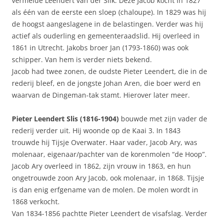
vermelde Leendert van der Slik. Deze Jacob kocht in 1827
als één van de eerste een sloep (chaloupe). In 1829 was hij
de hoogst aangeslagene in de belastingen. Verder was hij
actief als ouderling en gemeenteraadslid. Hij overleed in
1861 in Utrecht. Jakobs broer Jan (1793-1860) was ook
schipper. Van hem is verder niets bekend.
Jacob had twee zonen, de oudste Pieter Leendert, die in de
rederij bleef, en de jongste Johan Aren, die boer werd en
waarvan de Dingeman-tak stamt. Hierover later meer.
Pieter Leendert Slis (1816-1904)
bouwde met zijn vader de
rederij verder uit. Hij woonde op de Kaai 3. In 1843
trouwde hij Tijsje Overwater. Haar vader, Jacob Ary, was
molenaar, eigenaar/pachter van de korenmolen “de Hoop”.
Jacob Ary overleed in 1862, zijn vrouw in 1863, en hun
ongetrouwde zoon Ary Jacob, ook molenaar, in 1868. Tijsje
is dan enig erfgename van de molen. De molen wordt in
1868 verkocht.
Van 1834-1856 pachtte Pieter Leendert de visafslag. Verder