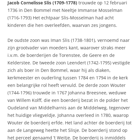
Jacob Cornelisse Slis (1709-1778)
trouwde op 12 februari
1736 in Den Bommel met Neeltje Immanse Mosselman
(1716-1793) Het echtpaar Slis-Mosselman had acht
kinderen die hen overleefden, waarvan zes jongens.
De oudste zoon was Iman Slis (1738-1801), vernoemd naar
zijn grootvader van moeders kant, waarover straks meer
i.v.m. de boerderijen de Torenstee, de Geere en de
Kelderstee. De tweede zoon Leendert (1742-1795) vestigde
zich als boer in Den Bommel, waar hij als diaken,
kerkmeester en ouderling tussen 1784 en 1794 in de kerk
een belangrijke rol heeft vervuld. De derde zoon Wouter
(1744-1796) trouwde in 1767 Johanna Breesnee, weduwe
van Willem Kolff, die een boerderij bezat in de polder het
Oudeland van Middelharnis aan de Middelweg, tegenover
het huidige vliegveldje. Johanna overleed in 1780, waarop
Wouter de boerderij erfde. Het land achter de boerderij tot
aan de Langeweg heette het Slisje. De boerderij stond op
het perceel genaamd ’t Weitje. De boerderij is inmiddels