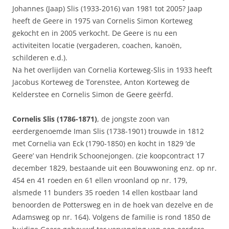
Johannes (Jaap) Slis (1933-2016) van 1981 tot 2005? Jaap
heeft de Geere in 1975 van Cornelis Simon Korteweg
gekocht en in 2005 verkocht. De Geere is nu een
activiteiten locatie (vergaderen, coachen, kanoën,
schilderen e.d.).
Na het overlijden van Cornelia Korteweg-Slis in 1933 heeft
Jacobus Korteweg de Torenstee, Anton Korteweg de
Kelderstee en Cornelis Simon de Geere geërfd.
Cornelis Slis (1786-1871)
, de jongste zoon van
eerdergenoemde Iman Slis (1738-1901) trouwde in 1812
met Cornelia van Eck (1790-1850) en kocht in 1829 ‘de
Geere’ van Hendrik Schoonejongen. (zie koopcontract 17
december 1829, bestaande uit een Bouwwoning enz. op nr.
454 en 41 roeden en 61 ellen vroonland op nr. 179,
alsmede 11 bunders 35 roeden 14 ellen kostbaar land
benoorden de Pottersweg en in de hoek van dezelve en de
Adamsweg op nr. 164). Volgens de familie is rond 1850 de