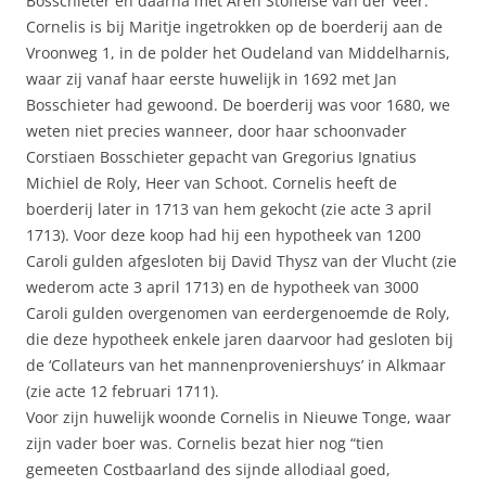
Bosschieter en daarna met Aren Stoffelse van der Veer.
Cornelis is bij Maritje ingetrokken op de boerderij aan de
Vroonweg 1, in de polder het Oudeland van Middelharnis,
waar zij vanaf haar eerste huwelijk in 1692 met Jan
Bosschieter had gewoond. De boerderij was voor 1680, we
weten niet precies wanneer, door haar schoonvader
Corstiaen Bosschieter gepacht van Gregorius Ignatius
Michiel de Roly, Heer van Schoot. Cornelis heeft de
boerderij later in 1713 van hem gekocht (zie acte 3 april
1713). Voor deze koop had hij een hypotheek van 1200
Caroli gulden afgesloten bij David Thysz van der Vlucht (zie
wederom acte 3 april 1713) en de hypotheek van 3000
Caroli gulden overgenomen van eerdergenoemde de Roly,
die deze hypotheek enkele jaren daarvoor had gesloten bij
de ‘Collateurs van het mannenproveniershuys’ in Alkmaar
(zie acte 12 februari 1711).
Voor zijn huwelijk woonde Cornelis in Nieuwe Tonge, waar
zijn vader boer was. Cornelis bezat hier nog “tien
gemeeten Costbaarland des sijnde allodiaal goed,