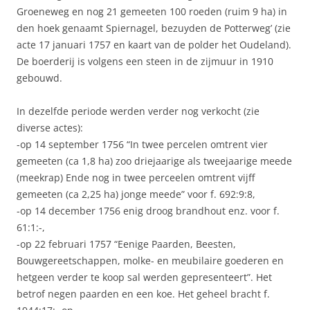
Groeneweg en nog 21 gemeeten 100 roeden (ruim 9 ha) in
den hoek genaamt Spiernagel, bezuyden de Potterweg’ (zie
acte 17 januari 1757 en kaart van de polder het Oudeland).
De boerderij is volgens een steen in de zijmuur in 1910
gebouwd.
In dezelfde periode werden verder nog verkocht (zie
diverse actes):
-op 14 september 1756 “In twee percelen omtrent vier
gemeeten (ca 1,8 ha) zoo driejaarige als tweejaarige meede
(meekrap) Ende nog in twee perceelen omtrent vijff
gemeeten (ca 2,25 ha) jonge meede” voor f. 692:9:8,
-op 14 december 1756 enig droog brandhout enz. voor f.
61:1:-,
-op 22 februari 1757 “Eenige Paarden, Beesten,
Bouwgereetschappen, molke- en meubilaire goederen en
hetgeen verder te koop sal werden gepresenteert”. Het
betrof negen paarden en een koe. Het geheel bracht f.