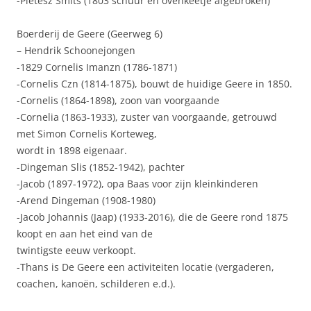
-Pietesz Smits (1803 schuur en ovenkeetje afgebroken)
Boerderij de Geere (Geerweg 6)
– Hendrik Schoonejongen
-1829 Cornelis Imanzn (1786-1871)
-Cornelis Czn (1814-1875), bouwt de huidige Geere in 1850.
-Cornelis (1864-1898), zoon van voorgaande
-Cornelia (1863-1933), zuster van voorgaande, getrouwd
met Simon Cornelis Korteweg,
wordt in 1898 eigenaar.
-Dingeman Slis (1852-1942), pachter
-Jacob (1897-1972), opa Baas voor zijn kleinkinderen
-Arend Dingeman (1908-1980)
-Jacob Johannis (Jaap) (1933-2016), die de Geere rond 1875
koopt en aan het eind van de
twintigste eeuw verkoopt.
-Thans is De Geere een activiteiten locatie (vergaderen,
coachen, kanoën, schilderen e.d.).