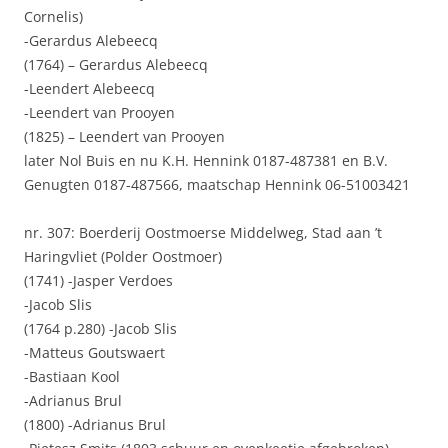
Cornelis)
-Gerardus Alebeecq
(1764) – Gerardus Alebeecq
-Leendert Alebeecq
-Leendert van Prooyen
(1825) – Leendert van Prooyen
later Nol Buis en nu K.H. Hennink 0187-487381 en B.V.
Genugten 0187-487566, maatschap Hennink 06-51003421
nr. 307: Boerderij Oostmoerse Middelweg, Stad aan ’t
Haringvliet (Polder Oostmoer)
(1741) -Jasper Verdoes
-Jacob Slis
(1764 p.280) -Jacob Slis
-Matteus Goutswaert
-Bastiaan Kool
-Adrianus Brul
(1800) -Adrianus Brul