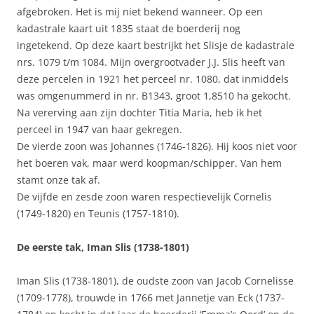
afgebroken. Het is mij niet bekend wanneer. Op een
kadastrale kaart uit 1835 staat de boerderij nog
ingetekend. Op deze kaart bestrijkt het Slisje de kadastrale
nrs. 1079 t/m 1084. Mijn overgrootvader J.J. Slis heeft van
deze percelen in 1921 het perceel nr. 1080, dat inmiddels
was omgenummerd in nr. B1343, groot 1,8510 ha gekocht.
Na vererving aan zijn dochter Titia Maria, heb ik het
perceel in 1947 van haar gekregen.
De vierde zoon was Johannes (1746-1826). Hij koos niet voor
het boeren vak, maar werd koopman/schipper. Van hem
stamt onze tak af.
De vijfde en zesde zoon waren respectievelijk Cornelis
(1749-1820) en Teunis (1757-1810).
De eerste tak, Iman Slis (1738-1801)
Iman Slis (1738-1801), de oudste zoon van Jacob Cornelisse
(1709-1778), trouwde in 1766 met Jannetje van Eck (1737-