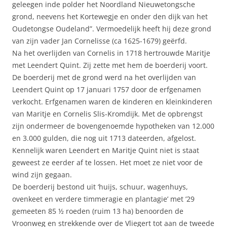
geleegen inde polder het Noordland Nieuwetongsche
grond, neevens het Kortewegje en onder den dijk van het
Oudetongse Oudeland”. Vermoedelijk heeft hij deze grond
van zijn vader Jan Cornelisse (ca 1625-1679) geërfd.
Na het overlijden van Cornelis in 1718 hertrouwde Maritje
met Leendert Quint. Zij zette met hem de boerderij voort.
De boerderij met de grond werd na het overlijden van
Leendert Quint op 17 januari 1757 door de erfgenamen
verkocht. Erfgenamen waren de kinderen en kleinkinderen
van Maritje en Cornelis Slis-Kromdijk. Met de opbrengst
zijn ondermeer de bovengenoemde hypotheken van 12.000
en 3.000 gulden, die nog uit 1713 dateerden, afgelost.
Kennelijk waren Leendert en Maritje Quint niet is staat
geweest ze eerder af te lossen. Het moet ze niet voor de
wind zijn gegaan.
De boerderij bestond uit ‘huijs, schuur, wagenhuys,
ovenkeet en verdere timmeragie en plantagie’ met ’29
gemeeten 85 ½ roeden (ruim 13 ha) benoorden de
Vroonweg en strekkende over de Vliegert tot aan de tweede