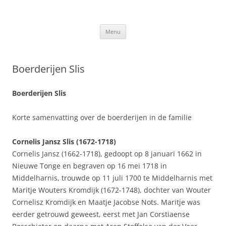
Ga
naar
Slis.nl
de
Kroniek van de familie Slis-van den Berge
inhoud
Menu
Boerderijen Slis
Boerderijen Slis
Korte samenvatting over de boerderijen in de familie
Cornelis Jansz Slis (1672-1718)
Cornelis Jansz (1662-1718), gedoopt op 8 januari 1662 in
Nieuwe Tonge en begraven op 16 mei 1718 in
Middelharnis, trouwde op 11 juli 1700 te Middelharnis met
Maritje Wouters Kromdijk (1672-1748), dochter van Wouter
Cornelisz Kromdijk en Maatje Jacobse Nots. Maritje was
eerder getrouwd geweest, eerst met Jan Corstiaense