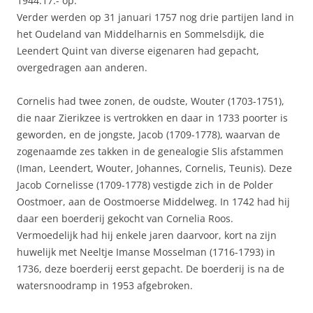
1944:17:- op.
Verder werden op 31 januari 1757 nog drie partijen land in
het Oudeland van Middelharnis en Sommelsdijk, die
Leendert Quint van diverse eigenaren had gepacht,
overgedragen aan anderen.
Cornelis had twee zonen, de oudste, Wouter (1703-1751),
die naar Zierikzee is vertrokken en daar in 1733 poorter is
geworden, en de jongste, Jacob (1709-1778), waarvan de
zogenaamde zes takken in de genealogie Slis afstammen
(Iman, Leendert, Wouter, Johannes, Cornelis, Teunis). Deze
Jacob Cornelisse (1709-1778) vestigde zich in de Polder
Oostmoer, aan de Oostmoerse Middelweg. In 1742 had hij
daar een boerderij gekocht van Cornelia Roos.
Vermoedelijk had hij enkele jaren daarvoor, kort na zijn
huwelijk met Neeltje Imanse Mosselman (1716-1793) in
1736, deze boerderij eerst gepacht. De boerderij is na de
watersnoodramp in 1953 afgebroken.