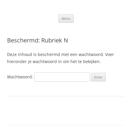
Ga
naar
Slis.nl
de
Kroniek van de familie Slis-van den Berge
inhoud
Menu
Beschermd: Rubriek N
Deze inhoud is beschermd met een wachtwoord. Voer
hieronder je wachtwoord in om het te bekijken.
Wachtwoord: