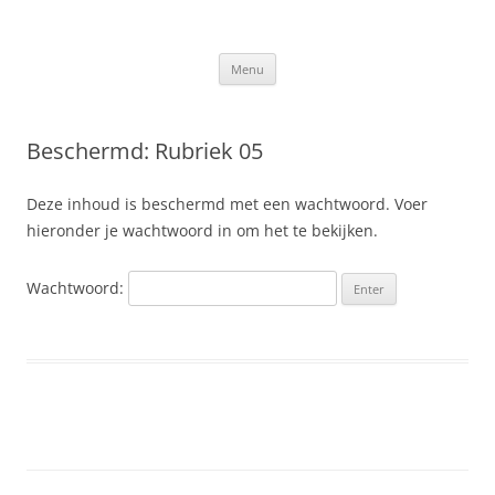
Ga
naar
Slis.nl
de
Kroniek van de familie Slis-van den Berge
inhoud
Menu
Beschermd: Rubriek 05
Deze inhoud is beschermd met een wachtwoord. Voer
hieronder je wachtwoord in om het te bekijken.
Wachtwoord: