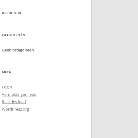
– 1996
– TONGEREN – EPE
NEELTJE ADRIAANTJE (NEL) SLIS
-2018
(1913-2001)
ARCHIEVEN
-2003
TE E.D.
IS (STUDIE,
AFSTAMMELINGEN JOHANNES
– 2010
AAMLIJST)
AREN SLIS (1821-1889)
CATEGORIEËN
– 2015
N
Geen categorieën
– 2020
N
META
Login
Vermeldingen feed
Reacties feed
WordPress.org