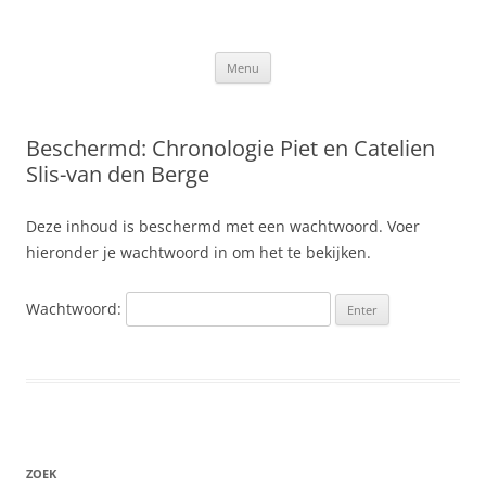
Ga
naar
Slis.nl
de
Kroniek van de familie Slis-van den Berge
inhoud
Menu
Beschermd: Chronologie Piet en Catelien
Slis-van den Berge
Deze inhoud is beschermd met een wachtwoord. Voer
hieronder je wachtwoord in om het te bekijken.
Wachtwoord:
ZOEK